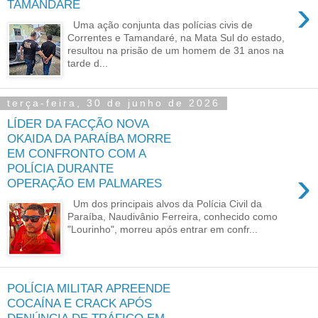
›
TAMANDARÉ
Uma ação conjunta das polícias civis de
Correntes e Tamandaré, na Mata Sul do estado,
resultou na prisão de um homem de 31 anos na
tarde d...
terça-feira, 30 de junho de 2026
LÍDER DA FACÇÃO NOVA
OKAIDA DA PARAÍBA MORRE
EM CONFRONTO COM A
POLÍCIA DURANTE
›
OPERAÇÃO EM PALMARES
Um dos principais alvos da Polícia Civil da
Paraíba, Naudivânio Ferreira, conhecido como
"Lourinho", morreu após entrar em confr...
POLÍCIA MILITAR APREENDE
COCAÍNA E CRACK APÓS
DENÚNCIA DE TRÁFICO EM