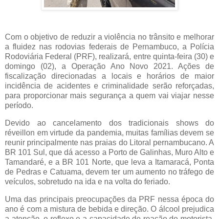
Com o objetivo de reduzir a violência no trânsito e melhorar
a fluidez nas rodovias federais de Pernambuco, a Polícia
Rodoviária Federal (PRF), realizará, entre quinta-feira (30) e
domingo (02), a Operação Ano Novo 2021. Ações de
fiscalização direcionadas a locais e horários de maior
incidência de acidentes e criminalidade serão reforçadas,
para proporcionar mais segurança a quem vai viajar nesse
período.
Devido ao cancelamento dos tradicionais shows do
réveillon em virtude da pandemia, muitas famílias devem se
reunir principalmente nas praias do Litoral pernambucano. A
BR 101 Sul, que dá acesso a Porto de Galinhas, Muro Alto e
Tamandaré, e a BR 101 Norte, que leva a Itamaracá, Ponta
de Pedras e Catuama, devem ter um aumento no tráfego de
veículos, sobretudo na ida e na volta do feriado.
Uma das principais preocupações da PRF nessa época do
ano é com a mistura de bebida e direção. O álcool prejudica
a atenção, o reflexo e a capacidade de reação do motorista,