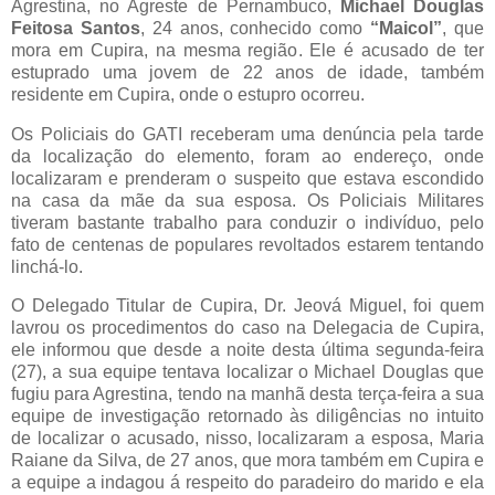
Agrestina, no Agreste de Pernambuco,
Michael Douglas
Feitosa Santos
, 24 anos, conhecido como
“Maicol”
, que
mora em Cupira, na mesma região. Ele é acusado de ter
estuprado uma jovem de 22 anos de idade, também
residente em Cupira, onde o estupro ocorreu.
Os Policiais do GATI receberam uma denúncia pela tarde
da localização do elemento, foram ao endereço, onde
localizaram e prenderam o suspeito que estava escondido
na casa da mãe da sua esposa. Os Policiais Militares
tiveram bastante trabalho para conduzir o indivíduo, pelo
fato de centenas de populares revoltados estarem tentando
linchá-lo.
O Delegado Titular de Cupira, Dr. Jeová Miguel, foi quem
lavrou os procedimentos do caso na Delegacia de Cupira,
ele informou que desde a noite desta última segunda-feira
(27), a sua equipe tentava localizar o Michael Douglas que
fugiu para Agrestina, tendo na manhã desta terça-feira a sua
equipe de investigação retornado às diligências no intuito
de localizar o acusado, nisso, localizaram a esposa, Maria
Raiane da Silva, de 27 anos, que mora também em Cupira e
a equipe a indagou á respeito do paradeiro do marido e ela