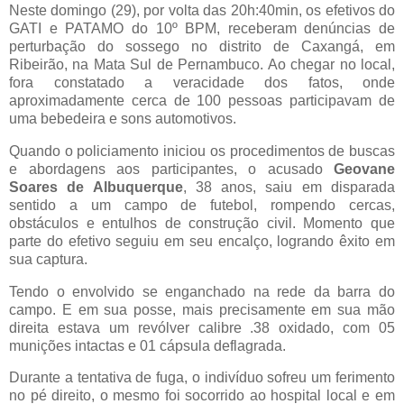
Neste domingo (29), por volta das 20h:40min, os efetivos do
GATI e PATAMO do 10º BPM, receberam denúncias de
perturbação do sossego no distrito de Caxangá, em
Ribeirão, na Mata Sul de Pernambuco. Ao chegar no local,
fora constatado a veracidade dos fatos, onde
aproximadamente cerca de 100 pessoas participavam de
uma bebedeira e sons automotivos.
Quando o policiamento iniciou os procedimentos de buscas
e abordagens aos participantes, o acusado
Geovane
Soares de Albuquerque
, 38 anos, saiu em disparada
sentido a um campo de futebol, rompendo cercas,
obstáculos e entulhos de construção civil. Momento que
parte do efetivo seguiu em seu encalço, logrando êxito em
sua captura.
Tendo o envolvido se enganchado na rede da barra do
campo. E em sua posse, mais precisamente em sua mão
direita estava um revólver calibre .38 oxidado, com 05
munições intactas e 01 cápsula deflagrada.
Durante a tentativa de fuga, o indivíduo sofreu um ferimento
no pé direito, o mesmo foi socorrido ao hospital local e em