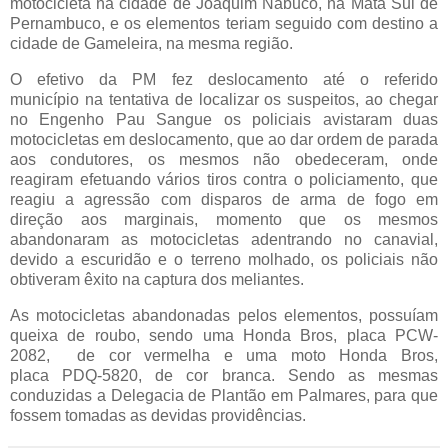
motocicleta na cidade de Joaquim Nabuco, na Mata Sul de
Pernambuco, e os elementos teriam seguido com destino a
cidade de Gameleira, na mesma região.
O efetivo da PM fez deslocamento até o referido
município na tentativa de localizar os suspeitos, ao chegar
no Engenho Pau Sangue os policiais avistaram duas
motocicletas em deslocamento, que ao dar ordem de parada
aos condutores, os mesmos não obedeceram, onde
reagiram efetuando vários tiros contra o policiamento, que
reagiu a agressão com disparos de arma de fogo em
direção aos marginais, momento que os mesmos
abandonaram as motocicletas adentrando no canavial,
devido a escuridão e o terreno molhado, os policiais não
obtiveram êxito na captura dos meliantes.
As motocicletas abandonadas pelos elementos, possuíam
queixa de roubo, sendo uma Honda Bros, placa PCW-
2082, de cor vermelha e uma moto Honda Bros,
placa PDQ-5820, de cor branca. Sendo as mesmas
conduzidas a Delegacia de Plantão em Palmares, para que
fossem tomadas as devidas providências.